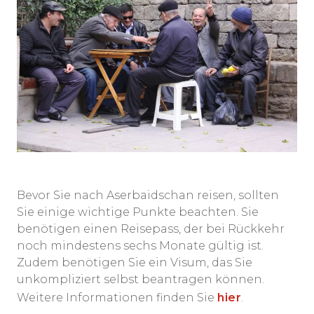
Bevor Sie nach Aserbaidschan reisen, sollten
Sie einige wichtige Punkte beachten. Sie
benötigen einen Reisepass, der bei Rückkehr
noch mindestens sechs Monate gültig ist.
Zudem benötigen Sie ein Visum, das Sie
unkompliziert selbst beantragen können.
Weitere Informationen finden Sie
hier
.