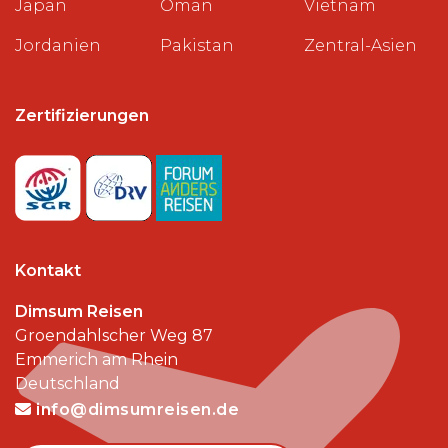
Japan
Oman
Vietnam
Jordanien
Pakistan
Zentral-Asien
Zertifizierungen
Kontakt
Dimsum Reisen
Groendahlscher Weg 87
Emmerich am Rhein
Deutschland
info@dimsumreisen.de