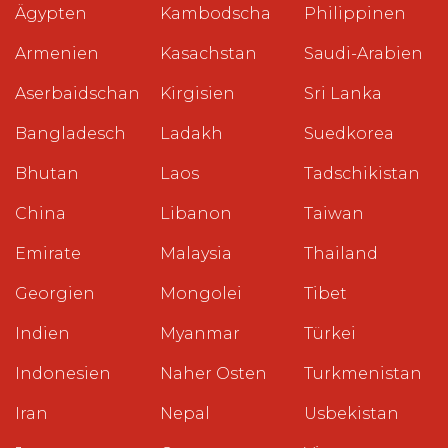
Ägypten
Kambodscha
Philippinen
Armenien
Kasachstan
Saudi-Arabien
Aserbaidschan
Kirgisien
Sri Lanka
Bangladesch
Ladakh
Suedkorea
Bhutan
Laos
Tadschikistan
China
Libanon
Taiwan
Emirate
Malaysia
Thailand
Georgien
Mongolei
Tibet
Indien
Myanmar
Türkei
Indonesien
Naher Osten
Turkmenistan
Iran
Nepal
Usbekistan