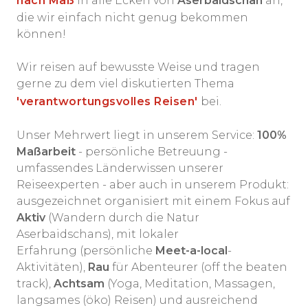
nach Maß
in alle Ecken von
Aserbaidschan
an,
die wir einfach nicht genug bekommen
können!
Wir reisen auf bewusste Weise und tragen
gerne zu dem viel diskutierten Thema
'verantwortungsvolles Reisen'
bei.
Unser Mehrwert liegt in unserem Service:
100%
Maßarbeit
- persönliche Betreuung -
umfassendes Länderwissen unserer
Reiseexperten - aber auch in unserem Produkt:
ausgezeichnet organisiert mit einem Fokus auf
Aktiv
(Wandern durch die Natur
Aserbaidschans), mit lokaler
Erfahrung (persönliche
Meet-a-local
-
Aktivitäten),
Rau
für Abenteurer (off the beaten
track),
Achtsam
(Yoga, Meditation, Massagen,
langsames (öko) Reisen) und ausreichend