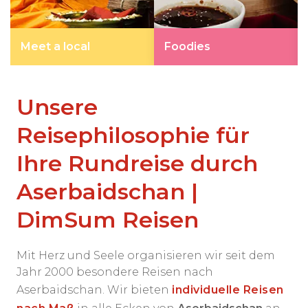
Meet a local
Foodies
Unsere
Reisephilosophie für
Ihre Rundreise durch
Aserbaidschan |
DimSum Reisen
Mit Herz und Seele organisieren wir seit dem
Jahr 2000 besondere Reisen nach
Aserbaidschan. Wir bieten
individuelle Reisen