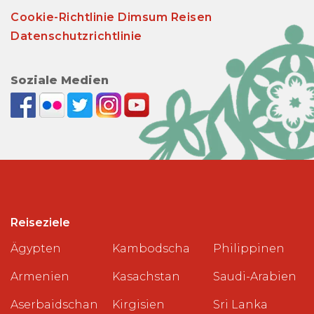
Cookie-Richtlinie Dimsum Reisen
Datenschutzrichtlinie
Soziale Medien
Reiseziele
Ägypten
Kambodscha
Philippinen
Armenien
Kasachstan
Saudi-Arabien
Aserbaidschan
Kirgisien
Sri Lanka