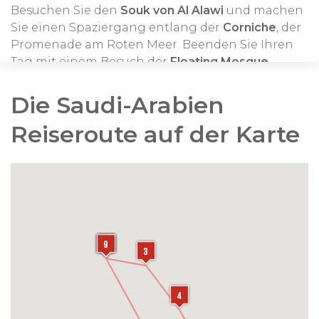
Besuchen Sie den
Souk von Al Alawi
und machen
Sie einen Spaziergang entlang der
Corniche
, der
Promenade am Roten Meer. Beenden Sie Ihren
Tag mit einem Besuch der
Floating Mosque
,
einem einzigartigen kuppelartigen
architektonischen Wunder, das direkt am Meer
Die Saudi-Arabien
liegt und Jeddahs mutigen Sprung in die
Reiseroute auf der Karte
Moderne symbolisiert. Die Moschee ist an einem
wunderschönen Standort erbaut und bietet vom
Innenhof einen ungehinderten Blick auf das
Rote Meer, wodurch sie zu einem beliebten
Touristenziel geworden ist.