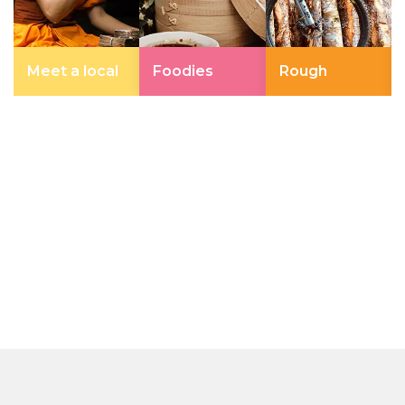
Meet a local
Foodies
Rough