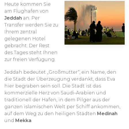
Heute kommen Sie
am Flughafen von
Jeddah
an. Per
Transfer werden Sie zu
Ihrem zentral
gelegenen Hotel
gebracht. Der Rest
des Tages steht Ihnen
zur freien Verfügung.
Jeddah bedeutet „Großmutter“, ein Name, den
die Stadt der Überzeugung verdankt, dass Eva
hier begraben sein soll. Die Stadt ist das
kommerzielle Herz von Saudi-Arabien und
traditionell der Hafen, in dem Pilger aus der
ganzen islamischen Welt per Schiff ankommen,
auf dem Weg zu den heiligen Städten
Medinah
und
Mekka
.