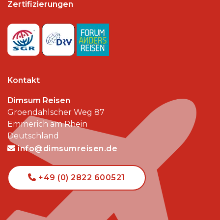
Zertifizierungen
Kontakt
Dimsum Reisen
Groendahlscher Weg 87
Emmerich am Rhein
Deutschland
info@dimsumreisen.de
+49 (0) 2822 600521