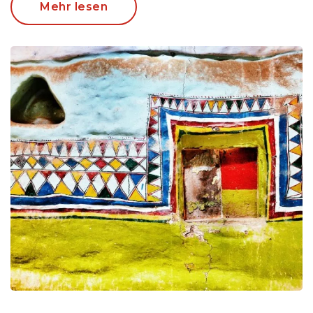
Mehr lesen
Der Süden Saudi-Arabiens hat einen ganz
anderen Charakter als der Rest des Landes. Auf
dem Weg zur Grenze zu Jemen reisen Sie durch
raue Bergregionen
mit beeindruckend
gelegenen
Bergdörfern
. Diese Region Asir hat
ein völlig anderes Gepräge als der Rest des
Landes. Neben Bergen können Sie auch
iedyllische Inseln
im Roten Meer besuchen,
schnorcheln, tauchen und schwimmen.
Klicken Sie unten auf Ausflüge und wählen Sie die
Ausflüge aus, die Ihnen am meisten zusagen. In
einigen Orten besteht die Möglichkeit, ein
komfortableres Hotel zu wählen. Unten finden