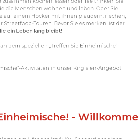
 zusammen kochen, essen oder Tee trinken. Sie
ie die Menschen wohnen und leben. Oder Sie
e auf einem Hocker mit ihnen plaudern, riechen,
Streetfood-Touren. Bevor Sie es merken, ist der
e ein Leben lang bleibt!
 an dem speziellen „Treffen Sie Einheimische“-
mische“-Aktivitäten in unser Kirgisien-Angebot
e Einheimische! - Willkomme