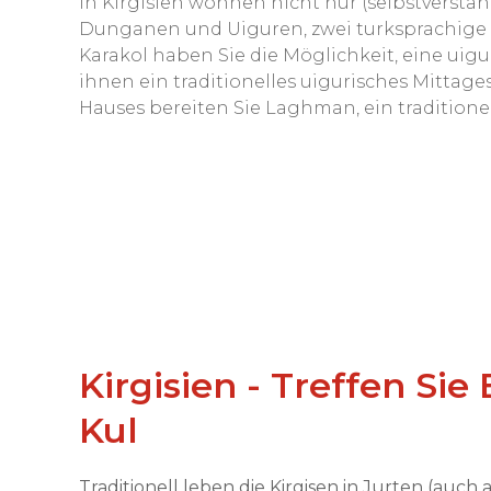
In Kirgisien wohnen nicht nur (selbstverstän
Dunganen und Uiguren, zwei turksprachige V
Karakol haben Sie die Möglichkeit, eine uig
ihnen ein traditionelles uigurisches Mitta
Hauses bereiten Sie Laghman, ein traditionel
Kirgisien - Treffen Sie
Kul
Traditionell leben die Kirgisen in Jurten (auch 