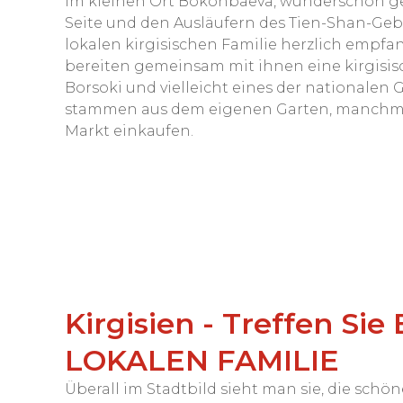
Im kleinen Ort Bokonbaeva, wunderschön gel
Seite und den Ausläufern des Tien-Shan-Gebi
lokalen kirgisischen Familie herzlich empfa
bereiten gemeinsam mit ihnen eine kirgisisc
Borsoki und vielleicht eines der nationalen
stammen aus dem eigenen Garten, manchma
Markt einkaufen.
Kirgisien - Treffen S
LOKALEN FAMILIE
Überall im Stadtbild sieht man sie, die schö