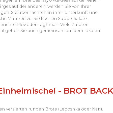
egen am Ufer des Issyk-Kul-Sees auf der einen
rges auf der anderen, werden Sie von Ihrer
ngen. Sie übernachten in ihrer Unterkunft und
he Mahlzeit zu. Sie kochen Suppe, Salate,
 Gerichte Plov oder Laghman. Viele Zutaten
l gehen Sie auch gemeinsam auf dem lokalen
ie Einheimische! - BROT BA
nen verzierten runden Brote (Leposhka oder Nan).