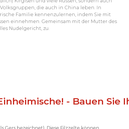
dlich) Kirgisen und viele Russen, sondern auch
olksgruppen, die auch in China leben. In
urische Familie kennenzulernen, indem Sie mit
gessen einnehmen. Gemeinsam mit der Mutter des
les Nudelgericht, zu.
 Einheimische! - Bauen Sie 
als Gers bezeichnet). Diese Filzzelte können