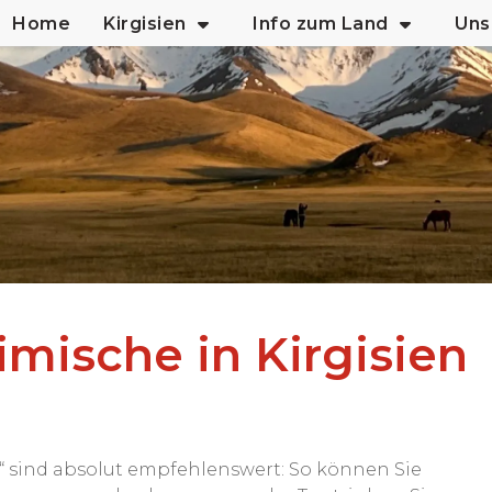
Home
Kirgisien
Info zum Land
Uns
imische in Kirgisien
e“ sind absolut empfehlenswert: So können Sie