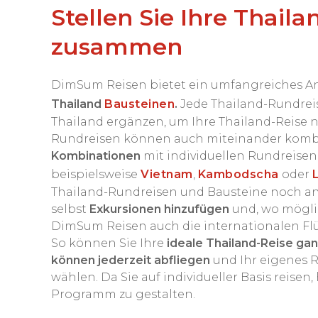
Stellen Sie Ihre Thail
zusammen
DimSum Reisen bietet ein umfangreiches 
Thailand
Bausteinen
.
Jede Thailand-Rundrei
Thailand ergänzen, um Ihre Thailand-Reise no
Rundreisen können auch miteinander kombin
Kombinationen
mit individuellen Rundreisen
beispielsweise
Vietnam
,
Kambodscha
oder
Thailand-Rundreisen und Bausteine noch a
selbst
Exkursionen hinzufügen
und, wo möglic
DimSum Reisen auch die internationalen Flü
So können Sie Ihre
ideale Thailand-Reise
gan
können jederzeit abfliegen
und Ihr eigenes 
wählen. Da Sie auf individueller Basis reise
Programm zu gestalten.