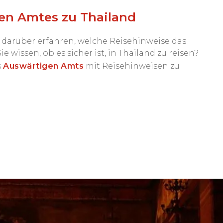
en Amtes zu Thailand
darüber erfahren, welche Reisehinweise das
wissen, ob es sicher ist, in Thailand zu reisen?
s
Auswärtigen Amts
mit Reisehinweisen zu