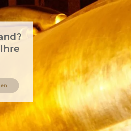
land?
 Ihre
gen