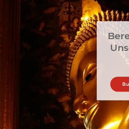
Bere
Unse
Bu