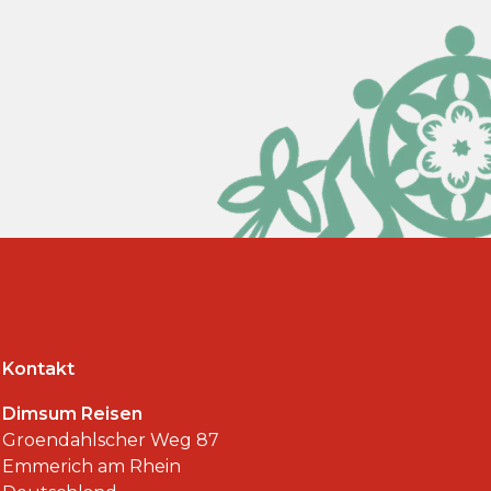
Kontakt
Dimsum Reisen
Groendahlscher Weg 87
Emmerich am Rhein