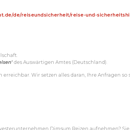
.de/de/reiseundsicherheit/reise-und-sicherheitsh
lschaft.
eisen'
des Auswärtigen Amtes (Deutschland).
ch erreichbar. Wir setzen alles daran, Ihre Anfragen s
westerunternehmen Dimsum Reizen aufnehmen? Sie bi