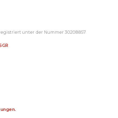
registriert unter der Nummer 30208857
SGR
.
gungen.