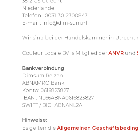
3512 GS Utrecht
Niederlande
Telefon : 0031-30-2300847
E-mail : info@dim-sum.nl
Wir sind bei der Handelskammer in Utrecht 
Couleur Locale BV is Mitglied der
ANVR
und
Bankverbindung
Dimsum Reizen
ABNAMRO Bank
Konto: 0616823827
IBAN : NL66ABNA0616823827
SWIFT / BIC : ABNANL2A
Hinweise:
Es gelten die
Allgemeinen Geschäftsbedin