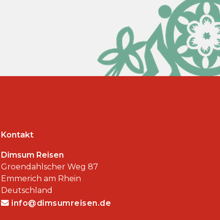
Kontakt
Dimsum Reisen
Groendahlscher Weg 87
Emmerich am Rhein
Deutschland
info@dimsumreisen.de