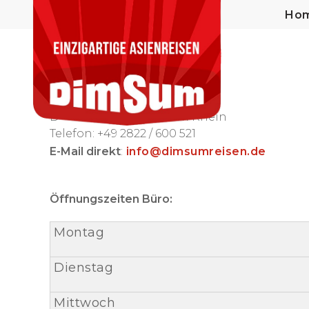
Ho
Impressum
Dimsum Reisen
Groendahlscher Weg 87
D - 46446 Emmerich am Rhein
Telefon: +49 2822 / 600 521
E-Mail direkt
:
info@dimsumreisen.de
Öffnungszeiten Büro:
Montag
Dienstag
Mittwoch