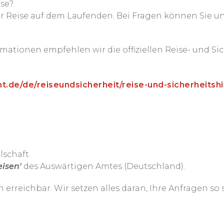
ise?
er Reise auf dem Laufenden. Bei Fragen können Sie un
ormationen empfehlen wir die offiziellen Reise- und S
.de/de/reiseundsicherheit/reise-und-sicherheitsh
lschaft.
eisen'
des Auswärtigen Amtes (Deutschland).
ch erreichbar. Wir setzen alles daran, Ihre Anfragen s