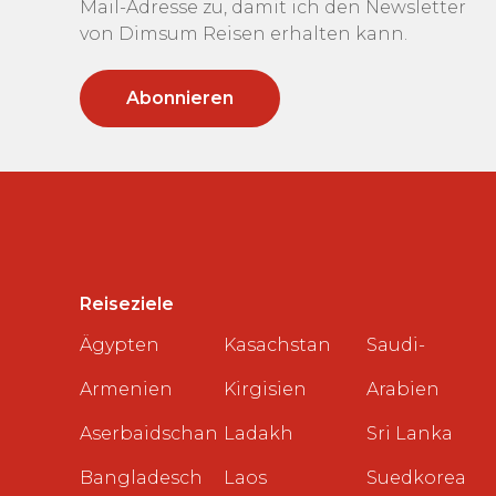
Mail-Adresse zu, damit ich den Newsletter
von Dimsum Reisen erhalten kann.
Reiseziele
Ägypten
Kasachstan
Saudi-
Armenien
Kirgisien
Arabien
Aserbaidschan
Ladakh
Sri Lanka
Bangladesch
Laos
Suedkorea