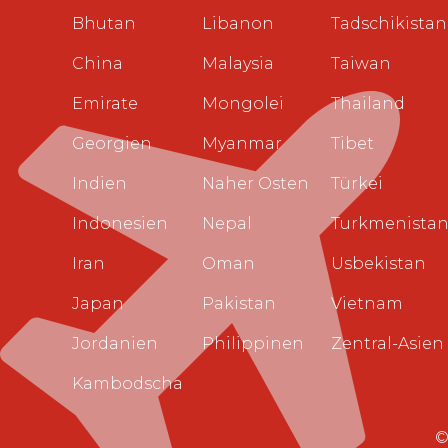
Bhutan
Libanon
Tadschikistan
China
Malaysia
Taiwan
Emirate
Mongolei
Thailand
Georgien
Myanmar
Tibet
Indien
Naher Osten
Türkei
Indonesien
Nepal
Turkmenista
Iran
Oman
Usbekistan
Japan
Pakistan
Vietnam
Jordanien
Philippinen
Zentral-Asien
Kambodscha
©