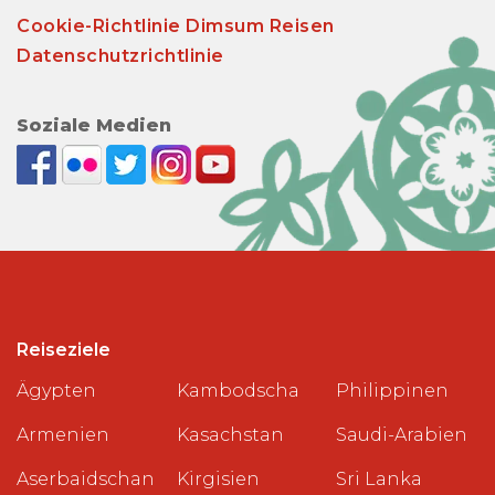
Cookie-Richtlinie Dimsum Reisen
Datenschutzrichtlinie
Soziale Medien
Reiseziele
Ägypten
Kambodscha
Philippinen
Armenien
Kasachstan
Saudi-Arabien
Aserbaidschan
Kirgisien
Sri Lanka