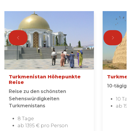
Turkmenistan Höhepunkte
Turkmeni
Reise
10-tägige
Reise zu den schönsten
Sehenswürdigkeiten
10 Ta
Turkmenistans
ab 199
8 Tage
ab 1395 € pro Person