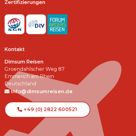
Zertifizierungen
Kontakt
Dimsum Reisen
Groendahlscher Weg 87
Emmerich am Rhein
Deutschland
info@dimsumreisen.de
+49 (0) 2822 600521