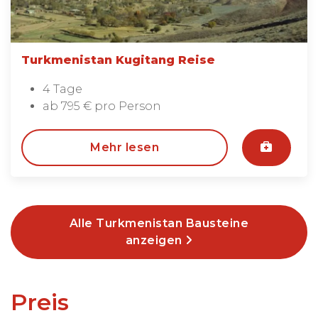
Turkmenistan Kugitang Reise
4 Tage
ab 795 € pro Person
Mehr lesen
Alle Turkmenistan Bausteine
anzeigen
Preis