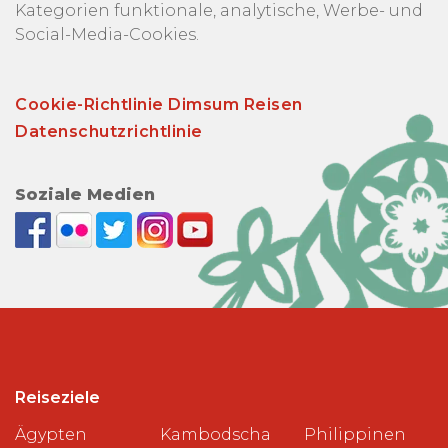
Kategorien funktionale, analytische, Werbe- und
Social-Media-Cookies.
Cookie-Richtlinie Dimsum Reisen
Datenschutzrichtlinie
Soziale Medien
Reiseziele
Ägypten
Kambodscha
Philippinen