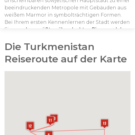
unscheinbaren sowjetischen Hauptstadt zu einer
beeindruckenden Metropole mit Gebäuden aus
weißem Marmor in symbolträchtigen Formen.
Bei Ihrem ersten Kennenlernen der Stadt werden
Sie von
dem größten überdachten Riesenrad der
Welt
und den zahlreichen goldenen Statuen
Die Turkmenistan
begeistert sein, die die Stadt prägen. Dieser erste
Eindruck vermittelt sofort ein Bild der
Reiseroute auf der Karte
einzigartigen Architektur und Grandeur, die
Ashgabat auszeichnen.