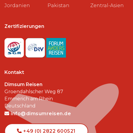
Jordanien
Pakistan
Zentral-Asien
Zertifizierungen
Kontakt
Dimsum Reisen
Groendahlscher Weg 87
Emmerich am Rhein
Deutschland
info@dimsumreisen.de
+49 (0) 2822 600521