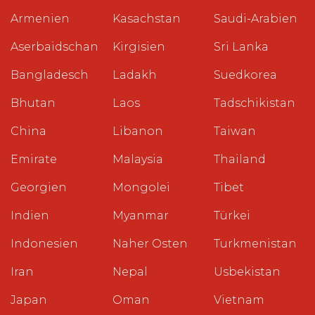
Armenien
Kasachstan
Saudi-Arabien
Aserbaidschan
Kirgisien
Sri Lanka
Bangladesch
Ladakh
Suedkorea
Bhutan
Laos
Tadschikistan
China
Libanon
Taiwan
Emirate
Malaysia
Thailand
Georgien
Mongolei
Tibet
Indien
Myanmar
Türkei
Indonesien
Naher Osten
Turkmenistan
Iran
Nepal
Usbekistan
Japan
Oman
Vietnam