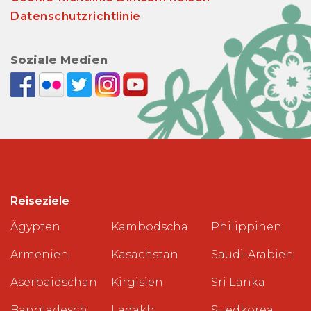
Datenschutzrichtlinie
Soziale Medien
Reiseziele
Ägypten
Kambodscha
Philippinen
Armenien
Kasachstan
Saudi-Arabien
Aserbaidschan
Kirgisien
Sri Lanka
Bangladesch
Ladakh
Suedkorea