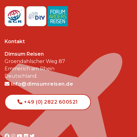
Kontakt
Dimsum Reisen
Groendahlscher Weg 87
Emmerich am Rhein
Deutschland
info@dimsumreisen.de
+49 (0) 2822 600521