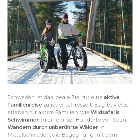
Schweden ist das ideale Ziel für eine
aktive
Familienreise
zu jeder Jahreszeit.
Es gibt viel zu
erleben für aktive Familien: wie
Wildsafaris
,
Schwimmen
in einem der Hunderte von Seen,
Wandern durch unberührte Wälder
in
Mittelschweden, die Begegnung mit dem