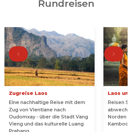
Rundreisen
Zugreise Laos
Laos un
Eine nachhaltige Reise mit dem
Reisen Si
Zug von Vientiane nach
abwechsl
Oudomxay - über die Stadt Vang
Norden La
Vieng und das kulturelle Luang
Kambodsc
Prabang.