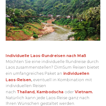
Individuelle Laos-Rundreisen nach Maß
Möchten Sie eine individuelle Rundreise durch
Laos zusammenstellen? DimSum Reisen bietet
ein umfangreiches Paket an
individuellen
Laos-Reisen
,
eventuell in Kombination mit
individuellen Reisen
nach
Thailand
,
Kambodscha
oder
Vietnam.
Natürlich kann jede Laos-Reise ganz nach
Ihren Wünschen gestaltet werden.