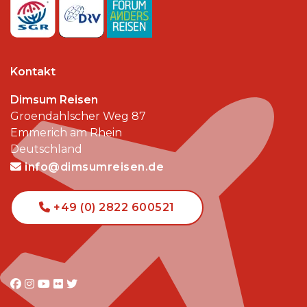
Kontakt
Dimsum Reisen
Groendahlscher Weg 87
Emmerich am Rhein
Deutschland
info@dimsumreisen.de
+49 (0) 2822 600521