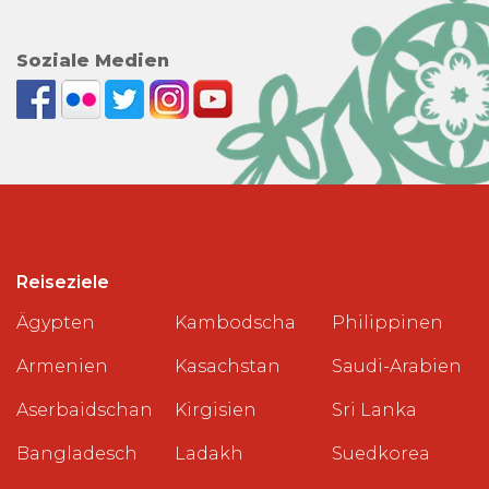
Soziale Medien
Reiseziele
Ägypten
Kambodscha
Philippinen
Armenien
Kasachstan
Saudi-Arabien
Aserbaidschan
Kirgisien
Sri Lanka
Bangladesch
Ladakh
Suedkorea