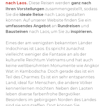
nach Laos.
Diese Reisen werden
ganz nach
Ihren Vorstellungen
zusammengestellt, sodass
Sie die
ideale Reise
nach Laos gestalten
können. Auf unserer Website finden Sie ein
umfassendes Angebot
an
Rundreisen
und
Bausteinen
nach Laos, um Sie zu
inspirieren.
Eines der am wenigsten bekannten Länder
Indochinas ist Laos. Es spricht zunächst
vielleicht weniger die Fantasie an als der
kulturelle Reichtum Vietnams und hat auch
keine weltberühmten Monumente wie Angkor
Wat in Kambodscha. Doch gerade das ist ein
Teil des Charmes: Es ist ein sehr entspanntes
Land, ideal für Menschen, die andere Völker
kennenlernen möchten. Neben den Laoten
leben diverse farbenfrohe Bergvölker.
Besonders im gebirgigen Norden des Landes
sind sie anzutreffen. Dort können Sie