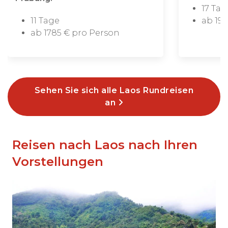
17 Tag
11 Tage
ab 199
ab 1785 € pro Person
Sehen Sie sich alle Laos Rundreisen
an
Reisen nach Laos nach Ihren
Vorstellungen